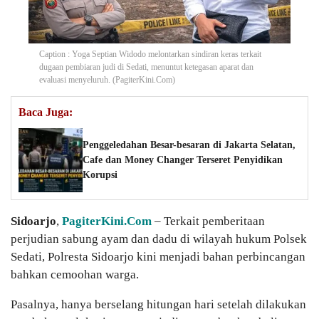
Caption : Yoga Septian Widodo melontarkan sindiran keras terkait
dugaan pembiaran judi di Sedati, menuntut ketegasan aparat dan
evaluasi menyeluruh. (PagiterKini.Com)
Baca Juga:
Penggeledahan Besar-besaran di Jakarta Selatan,
Cafe dan Money Changer Terseret Penyidikan
Korupsi
Sidoarjo
,
PagiterKini.Com
– Terkait pemberitaan
perjudian sabung ayam dan dadu di wilayah hukum Polsek
Sedati, Polresta Sidoarjo kini menjadi bahan perbincangan
bahkan cemoohan warga.
Pasalnya, hanya berselang hitungan hari setelah dilakukan