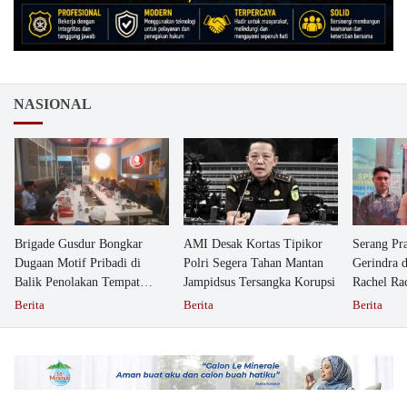
NASIONAL
Brigade Gusdur Bongkar
AMI Desak Kortas Tipikor
Serang Pr
Dugaan Motif Pribadi di
Polri Segera Tahan Mantan
Gerindra 
Balik Penolakan Tempat
Jampidsus Tersangka Korupsi
Rachel Ra
Ibadah GKJW Bangil
Dipolisika
Berita
Berita
Berita