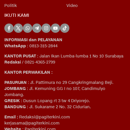
Politik
Video
IKUTI KAMI
INFORMASI dan PELAYANAN
WhatsApp
: 0813-315-2844
KANTOR PUSAT
: Jalan Ikan Lumba-lumba 1 No 10 Surabaya
Redaksi
/ 0821-4365-2799
KANTOR PERWAKILAN :
PASURUAN
: Jl. Pattimura no 29 Cangkringmalang Beji.
JOMBANG
: Jl. Kemuning GG I no 107, Candimulyo
Jombang.
GRESIK
: Dusun Lopang rt 3 tw 4 Driyorejo.
BANDUNG
: Jl. Sukarame 2 No. 32 Cidurian
.
Email
:
Redaksi@pagiterkini.com
kerjasama@pagiterkini.com
Website
: Pagiterkini.com