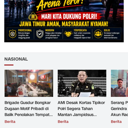
NASIONAL
Brigade Gusdur Bongkar
AMI Desak Kortas Tipikor
Serang 
Dugaan Motif Pribadi di
Polri Segera Tahan
Gerindra
Balik Penolakan Tempat
Mantan Jampidsus
Akun Rac
Ibadah GKJW Bangil
Tersangka Korupsi
Resmi Di
Berita
Berita
Berita