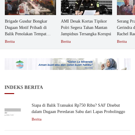
Brigade Gusdur Bongkar
AMI Desak Kortas Tipikor
Serang Pr
Dugaan Motif Pribadi di
Polri Segera Tahan Mantan
Gerindra 
Balik Penolakan Tempat
Jampidsus Tersangka Korupsi
Rachel Ra
Ibadah GKJW Bangil
Dipolisika
Berita
Berita
Berita
INDEKS BERITA
Siapa di Balik Transaksi Rp750 Ribu? SAF Disebut
dalam Dugaan Peredaran Sabu dari Lapas Probolinggo
Berita