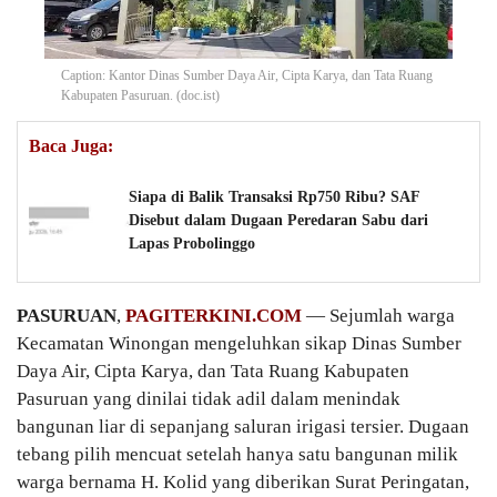
Caption: Kantor Dinas Sumber Daya Air, Cipta Karya, dan Tata Ruang
Kabupaten Pasuruan. (doc.ist)
Baca Juga:
Siapa di Balik Transaksi Rp750 Ribu? SAF
Disebut dalam Dugaan Peredaran Sabu dari
Lapas Probolinggo
PASURUAN
,
PAGITERKINI.COM
— Sejumlah warga
Kecamatan Winongan mengeluhkan sikap Dinas Sumber
Daya Air, Cipta Karya, dan Tata Ruang Kabupaten
Pasuruan yang dinilai tidak adil dalam menindak
bangunan liar di sepanjang saluran irigasi tersier. Dugaan
tebang pilih mencuat setelah hanya satu bangunan milik
warga bernama H. Kolid yang diberikan Surat Peringatan,