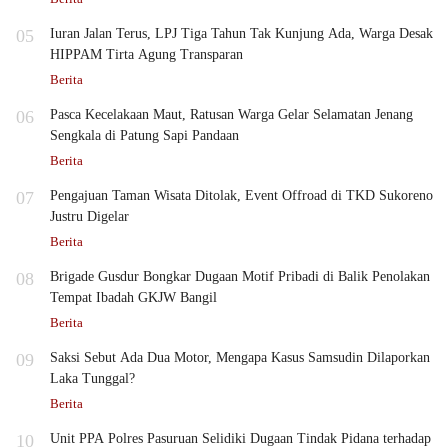
05
Iuran Jalan Terus, LPJ Tiga Tahun Tak Kunjung Ada, Warga Desak
HIPPAM Tirta Agung Transparan
Berita
06
Pasca Kecelakaan Maut, Ratusan Warga Gelar Selamatan Jenang
Sengkala di Patung Sapi Pandaan
Berita
07
Pengajuan Taman Wisata Ditolak, Event Offroad di TKD Sukoreno
Justru Digelar
Berita
08
Brigade Gusdur Bongkar Dugaan Motif Pribadi di Balik Penolakan
Tempat Ibadah GKJW Bangil
Berita
09
Saksi Sebut Ada Dua Motor, Mengapa Kasus Samsudin Dilaporkan
Laka Tunggal?
Berita
10
Unit PPA Polres Pasuruan Selidiki Dugaan Tindak Pidana terhadap