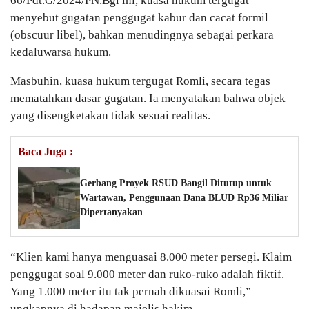
66/Pdt.G/2024/PN.Bgl ini, kuasa hukum tergugat
menyebut gugatan penggugat kabur dan cacat formil
(obscuur libel), bahkan menudingnya sebagai perkara
kedaluwarsa hukum.
Masbuhin, kuasa hukum tergugat Romli, secara tegas
mematahkan dasar gugatan. Ia menyatakan bahwa objek
yang disengketakan tidak sesuai realitas.
Baca Juga :
Gerbang Proyek RSUD Bangil Ditutup untuk
Wartawan, Penggunaan Dana BLUD Rp36 Miliar
Dipertanyakan
“Klien kami hanya menguasai 8.000 meter persegi. Klaim
penggugat soal 9.000 meter dan ruko-ruko adalah fiktif.
Yang 1.000 meter itu tak pernah dikuasai Romli,”
ungkapnya di hadapan majelis hakim.