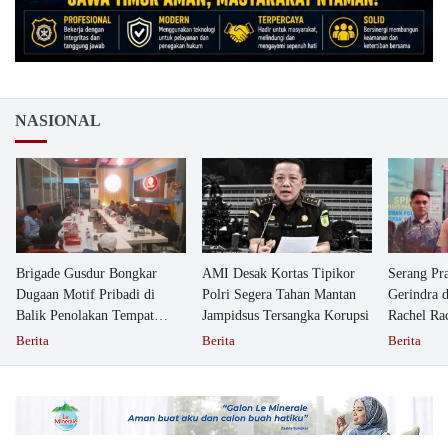
NASIONAL
Brigade Gusdur Bongkar
AMI Desak Kortas Tipikor
Serang Pr
Dugaan Motif Pribadi di
Polri Segera Tahan Mantan
Gerindra 
Balik Penolakan Tempat
Jampidsus Tersangka Korupsi
Rachel Ra
Ibadah GKJW Bangil
Dipolisika
Berita
Berita
Berita