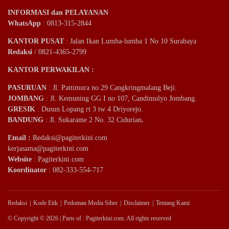
INFORMASI dan PELAYANAN
WhatsApp
: 0813-315-2844
KANTOR PUSAT
: Jalan Ikan Lumba-lumba 1 No 10 Surabaya
Redaksi
/ 0821-4365-2799
KANTOR PERWAKILAN :
PASURUAN
: Jl. Pattimura no 29 Cangkringmalang Beji.
JOMBANG
: Jl. Kemuning GG I no 107, Candimulyo Jombang.
GRESIK
: Dusun Lopang rt 3 tw 4 Driyorejo.
BANDUNG
: Jl. Sukarame 2 No. 32 Cidurian
.
Email
:
Redaksi@pagiterkini.com
kerjasama@pagiterkini.com
Website
: Pagiterkini.com
Koordinator
: 082-333-554-717
Redaksi
Kode Etik
Pedoman Media Siber
Disclaimer
Tentang Kami
© Copyright © 2026 | Parts of : Pagiterkini.com. All rights reserved