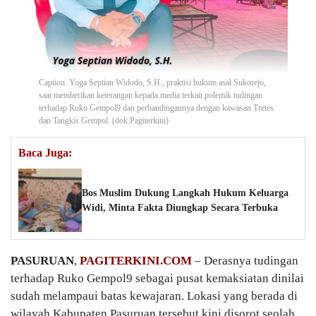
Caption: Yoga Septian Widodo, S.H., praktisi hukum asal Sukorejo,
saat memberikan keterangan kepada media terkait polemik tudingan
terhadap Ruko Gempol9 dan perbandingannya dengan kawasan Tretes
dan Tangkis Gempol. (dok.Pagiterkini)
Baca Juga:
Bos Muslim Dukung Langkah Hukum Keluarga
Widi, Minta Fakta Diungkap Secara Terbuka
PASURUAN
,
PAGITERKINI.COM
– Derasnya tudingan
terhadap Ruko Gempol9 sebagai pusat kemaksiatan dinilai
sudah melampaui batas kewajaran. Lokasi yang berada di
wilayah Kabupaten Pasuruan tersebut kini disorot seolah