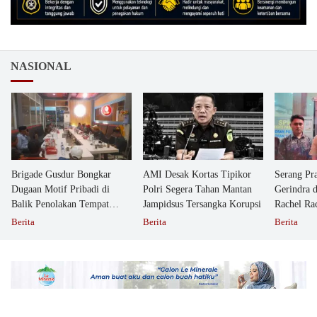
NASIONAL
Brigade Gusdur Bongkar
AMI Desak Kortas Tipikor
Serang Pr
Dugaan Motif Pribadi di
Polri Segera Tahan Mantan
Gerindra 
Balik Penolakan Tempat
Jampidsus Tersangka Korupsi
Rachel Ra
Ibadah GKJW Bangil
Dipolisika
Berita
Berita
Berita